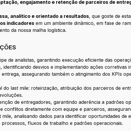
ptação, engajamento e retenção de parceiros de entreg
sa, analítico e orientado a resultados
, que goste de es
os indicadores
em um ambiente dinâmico, em fase de ra
nto da nossa malha logística.
IÇÕES
ipe de analistas, garantindo execução eficiente das operaçõ
 identificando desvios e implementando ações corretivas i
 entrega, assegurando também o atingimento dos KPIs ope
do last mile: roteirização, atribuição dos parceiros de e
devoluções.
enção de entregadores, garantindo aderência a padrões ope
e conflitos diretamente com equipe e parceiros, assegurand
 mile, analisando dados para identificar oportunidades de ef
processos, fluxos de trabalho e padrões operacionais.