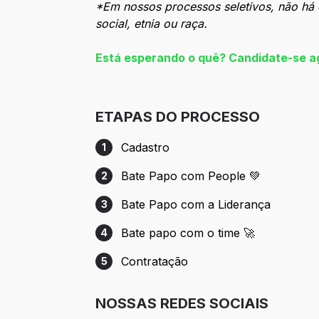
*Em nossos processos seletivos, não há q
social, etnia ou raça.
Está esperando o quê? Candidate-se a
ETAPAS DO PROCESSO
Cadastro
1
Etapa 1: Cadastro
Bate Papo com People 💚
2
Etapa 2: Bate Papo com People 💚
Bate Papo com a Liderança
3
Etapa 3: Bate Papo com a Liderança
Bate papo com o time 🚀
4
Etapa 4: Bate papo com o time 🚀
Contratação
5
Etapa 5: Contratação
NOSSAS REDES SOCIAIS