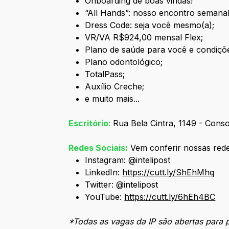
Onboarding de boas vindas!
“All Hands”: nosso encontro seman
Dress Code: seja você mesmo(a);
VR/VA R$924,00 mensal Flex;
Plano de saúde para você e condiçõ
Plano odontológico;
TotalPass;
Auxílio Creche;
e muito mais...
Escritório:
Rua Bela Cintra, 1149 - Cons
Redes Sociais:
Vem conferir nossas redes
Instagram: @intelipost
LinkedIn:
https://cutt.ly/ShEhMhq
Twitter: @intelipost
YouTube:
https://cutt.ly/6hEh4BC
*Todas as vagas da IP são abertas para 