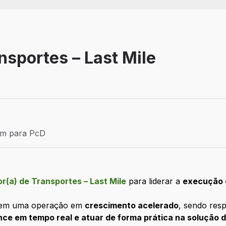
sportes – Last Mile
Efetivo
ém para PcD
para PcD
(a) de Transportes – Last Mile
para liderar a
execução 
al em uma operação em
crescimento acelerado
, sendo res
ce em tempo real e atuar de forma prática na solução 