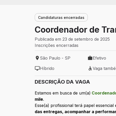
Candidaturas encerradas
Coordenador de Tran
Publicada em 23 de setembro de 2025
Inscrições encerradas
São Paulo - SP
Efetivo
Local de trabalho: São Paulo - SP
Tipo de vaga: 
Híbrido
Vaga tamb
Modelo de trabalho: Híbrido
Vaga também 
DESCRIÇÃO DA VAGA
Estamos em busca de um(a)
Coordenador
mile
.
Esse(a) profissional terá papel essenci
das entregas, acompanhar a performan